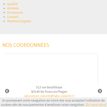
Qualité
Activités
Documents
Contact
Mentions légales
NOS COORDONNÉES
349 Avenue de Rome
Espace santé 1 - 1er étage
83500 La Seyne sur Mer
laboratoire.vialatte@labo-vialatte.fr
En poursuivant votre navigation sur notre site vous acceptez l'utilisation de
cookies afin de nous permettre d'améliorer votre navigation
[En savoir plus]
+33(0)4 94 02 99 40